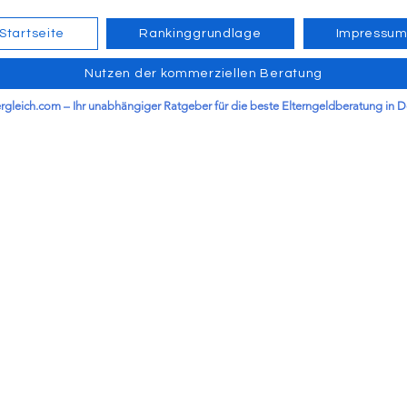
Startseite
Rankinggrundlage
Impressu
Nutzen der kommerziellen Beratung
ergleich.com – Ihr unabhängiger Ratgeber für die beste Elterngeldberatung in 