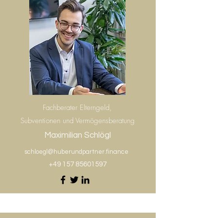
Fachberater Elterngeld,
Subventionen und Vermögensberatung
Maximilian Schlögl
schloegl@huberundpartner.finance
+49 157 85601597