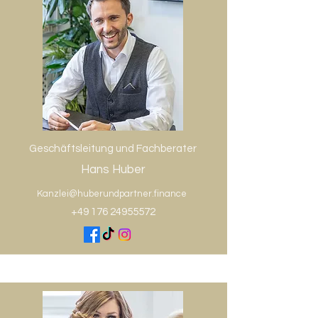
Geschäftsleitung und Fachberater
Hans Huber
Kanzlei@huberundpartner.finance
+49 176 24955572