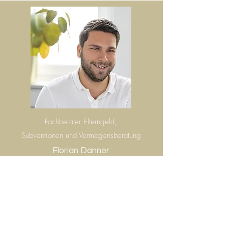
Fachberater Elterngeld,
Subventionen und Vermögensberatung
Florian Danner
florian.danner@huberundpartner.finance
+49 176 62218478