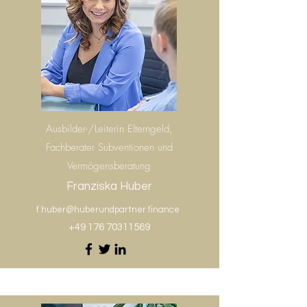
Ausbilder-/Leiterin Elterngeld,
Fachberater Subventionen und
Vermögensberatung
Franziska Huber
f.huber@huberundpartner.finance
+49 176 70311569