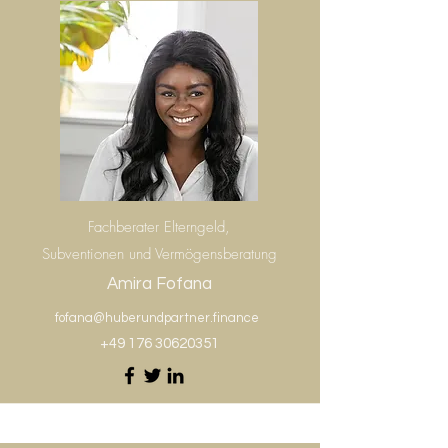
Fachberater Elterngeld,
Subventionen und Vermögensberatung
Amira Fofana
fofana@huberundpartner.finance
+49 176 30620351