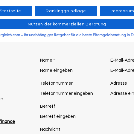
Startseite
Rankinggrundlage
Impressu
Nutzen der kommerziellen Beratung
ergleich.com – Ihr unabhängiger Ratgeber für die beste Elterngeldberatung in 
t
Name
E-Mail-Adr
Telefonnummer
Adresse
en
Betreff
finance
Nachricht