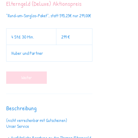
Elterngeld (Deluxe) Aktionspreis
"Rund-um-Sorglos-Paket", statt 595,25€ nur 299,00€
299
Euro
4 Std. 30 Min.
4
299 €
S
t
Huber und Partner
d
.
3
0
Weiter
M
i
n
.
Beschreibung
(nicht verrechenbar mit Gutscheinen)
Unser Service
-> Ausführliche Beratung zu den Themen Elterngeld