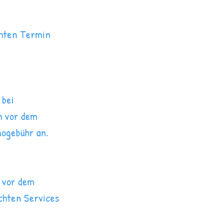
chten Termin
 bei
n vor dem
nogebühr an.
e vor dem
chten Services