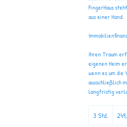
FingerHaus steht
aus einer Hand.
Immobilien­finan
Ihren Traum erfü
eigenen Heim erf
wenn es um die 
ausschließlich 
langfristig ver
249,90
Euro
3 Std.
3
249
S