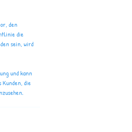
vor, den
tlinie die
den sein, wird
hung und kann
s Kunden, die
inzusehen.