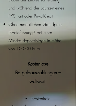
und während der Laufzeit eines
PKSmart oder PrivatKredit
Ohne monatlichen Grundpreis
(Kontoführung)¹ bei einer
Mindestdepoteinlage in Höhe
von 10.000 Euro
Kostenlose
Bargeldauszahlungen –
weltweit:
Kostenfreie