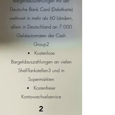
Bargeldauszahlungen mit der
Deutsche Bank Card (Debitkarte)
weltweit in mehr als 60 Ländern,
allein in Deutschland an 7.000
Geldautomaten der Cash
Group2
Kostenlose
Bargeldauszahlungen an vielen
Shell-Tankstellen3 und in
Supermärkten
Kostenfreier
Kontowechselservice
2