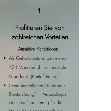
1
Profitieren Sie von
zahlreichen Vorteilen
Attraktive Konditionen:
Als Gehaltskonto in den ersten
*
24 Monaten ohne monatlichen
Grundpreis (Kontoführung)¹
Ohne monatlichen Grundpreis
(Kontoführung)¹ in Verbindung mit
einer Baufinanzierung für die
Dauer der Zinsfestschreibung