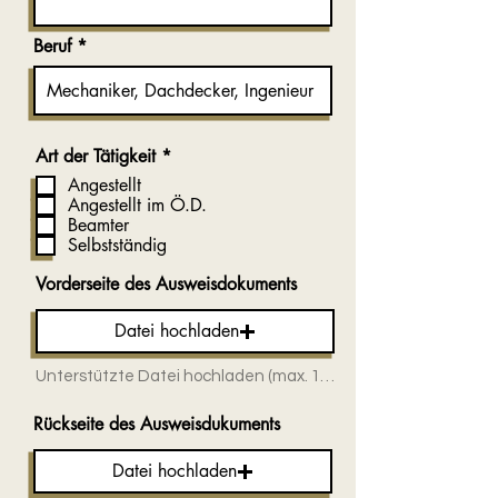
Beruf
P
Art der Tätigkeit
*
f
Angestellt
l
Angestellt im Ö.D.
i
Beamter
c
h
Selbstständig
t
f
Vorderseite des Ausweisdokuments
e
l
Datei hochladen
d
Unterstützte Datei hochladen (max. 15MB)
Rückseite des Ausweisdukuments
Datei hochladen